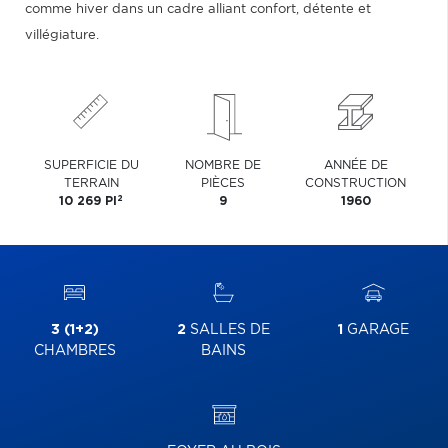
comme hiver dans un cadre alliant confort, détente et
villégiature.
SUPERFICIE DU
NOMBRE DE
ANNÉE DE
TERRAIN
PIÈCES
CONSTRUCTION
2
10 269 PI
9
1960
3 (1+2)
2
SALLES DE
1
GARAGE
CHAMBRES
BAINS