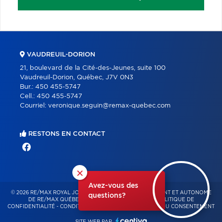
VAUDREUIL-DORION
21, boulevard de la Cité-des-Jeunes, suite 100
Vaudreuil-Dorion, Québec, J7V 0N3
Bur.:
450 455-5747
Cell.:
450 455-5747
Courriel:
veronique.seguin@remax-quebec.com
RESTONS EN CONTACT
×
Avez-vous des
© 2026 RE/MAX ROYAL JORDAN – FRANCHISÉ INDÉPENDANT ET AUTONOME
questions?
DE RE/MAX QUÉBEC – TOUS DROITS RÉSERVÉS -
POLITIQUE DE
CONFIDENTIALITÉ
-
CONDITIONS D'UTILISATION
-
GESTION DU CONSENTEMENT
SITE WEB PAR