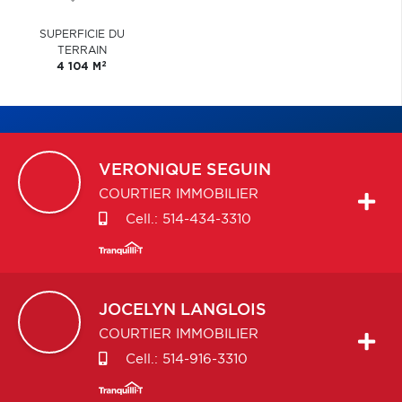
SUPERFICIE DU
TERRAIN
2
4 104 M
VERONIQUE
SEGUIN
COURTIER IMMOBILIER
Cell.:
514-434-3310
JOCELYN
LANGLOIS
COURTIER IMMOBILIER
Cell.:
514-916-3310